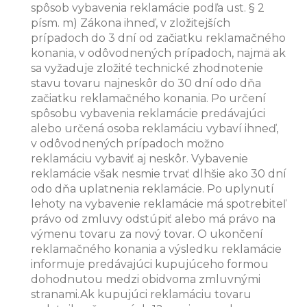
spôsob vybavenia reklamácie podľa ust. § 2
písm. m) Zákona ihneď, v zložitejších
prípadoch do 3 dní od začiatku reklamačného
konania, v odôvodnených prípadoch, najmä ak
sa vyžaduje zložité technické zhodnotenie
stavu tovaru najneskôr do 30 dní odo dňa
začiatku reklamačného konania. Po určení
spôsobu vybavenia reklamácie predávajúci
alebo určená osoba reklamáciu vybaví ihneď,
v odôvodnených prípadoch možno
reklamáciu vybaviť aj neskôr. Vybavenie
reklamácie však nesmie trvať dlhšie ako 30 dní
odo dňa uplatnenia reklamácie. Po uplynutí
lehoty na vybavenie reklamácie má spotrebiteľ
právo od zmluvy odstúpiť alebo má právo na
výmenu tovaru za nový tovar. O ukončení
reklamačného konania a výsledku reklamácie
informuje predávajúci kupujúceho formou
dohodnutou medzi obidvoma zmluvnými
stranami.Ak kupujúci reklamáciu tovaru