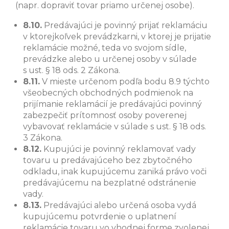
(napr. dopraviť tovar priamo určenej osobe).
8.10.
Predávajúci je povinný prijať reklamáciu
v ktorejkoľvek prevádzkarni, v ktorej je prijatie
reklamácie možné, teda vo svojom sídle,
prevádzke alebo u určenej osoby v súlade
s ust. § 18 ods. 2 Zákona.
8.11.
V mieste určenom podľa bodu 8.9 týchto
všeobecných obchodných podmienok na
prijímanie reklamácií je predávajúci povinný
zabezpečiť prítomnosť osoby poverenej
vybavovať reklamácie v súlade s ust. § 18 ods.
3 Zákona.
8.12.
Kupujúci je povinný reklamovať vady
tovaru u predávajúceho bez zbytočného
odkladu, inak kupujúcemu zaniká právo voči
predávajúcemu na bezplatné odstránenie
vady.
8.13.
Predávajúci alebo určená osoba vydá
kupujúcemu potvrdenie o uplatnení
reklamácie tovaru vo vhodnej forme zvolenej