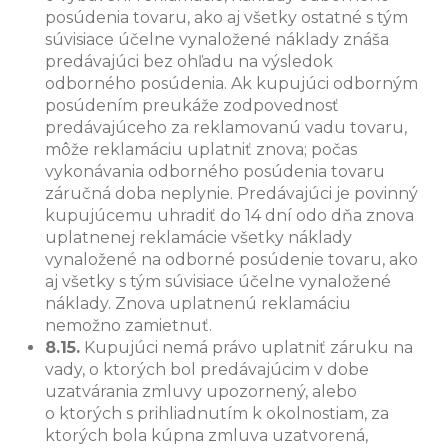
posúdenia tovaru, ako aj všetky ostatné s tým
súvisiace účelne vynaložené náklady znáša
predávajúci bez ohľadu na výsledok
odborného posúdenia. Ak kupujúci odborným
posúdením preukáže zodpovednosť
predávajúceho za reklamovanú vadu tovaru,
môže reklamáciu uplatniť znova; počas
vykonávania odborného posúdenia tovaru
záručná doba neplynie. Predávajúci je povinný
kupujúcemu uhradiť do 14 dní odo dňa znova
uplatnenej reklamácie všetky náklady
vynaložené na odborné posúdenie tovaru, ako
aj všetky s tým súvisiace účelne vynaložené
náklady. Znova uplatnenú reklamáciu
nemožno zamietnuť.
8.15.
Kupujúci nemá právo uplatniť záruku na
vady, o ktorých bol predávajúcim v dobe
uzatvárania zmluvy upozornený, alebo
o ktorých s prihliadnutím k okolnostiam, za
ktorých bola kúpna zmluva uzatvorená,