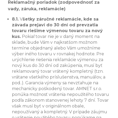
Reklamačný poriadok (zodpovednosť za
vady, záruka, reklamácie)
8.1.
V
šetky záručné reklamácie, kde sa
závada prejaví do 30 dní od prevzatia
tovaru riešime výmenou tovaru za nový
kus.
Pokiaľ tovar nie je v daný moment na
sklade, bude Vám v najkratšom možnom
termíne objednaný alebo Vám umožníme
výber iného tovaru v rovnakej hodnote. Pre
urýchlenie riešenia reklamácie výmenou za
nový kus do 30 dní od zakúpenia, musí byť
reklamovaný tovar vrátený kompletný (tzn.
vrátane všetkého príslušenstva, manuálov, a
pod..). Garancia výmeny sa nevzťahuje na
mechanicky poškodený tovar. AMNET s.r.o.
ponúka možnosť vrátenia nepoužitého tovaru
podľa zákonom stanovenej lehoty 7 dní. Tovar
však musí byť v originálnom obale,
nepoužívaný a kompletný. V prípade záujmu
o vrátenie použitého tovaru ponúkame na