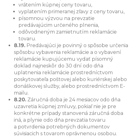
vrátením kúpnej ceny tovaru,
vyplatením primeranej zľavy z ceny tovaru,
písomnou výzvou na prevzatie
predávajúcim určeného plnenia,
odôvodneným zamietnutím reklamácie
tovaru.
8.19.
Predávajúci je povinný o spôsobe určenia
spôsobu vybavenia reklamácie a o vybavení
reklamácie kupujúcemu vydať písomný
doklad najneskôr do 30 dní odo dňa
uplatnenia reklamácie prostredníctvom
poskytovateľa poštovej alebo kuriérskej alebo
donáškovej služby, alebo prostredníctvom E-
mailu.
8.20.
Záručná doba je 24 mesiacov odo dňa
uzavretia kúpnej zmluvy, pokiaľ nie je pre
konkrétne prípady stanovená záručná doba
iná, a plynie odo dňa prevzatia tovaru
a potvrdenia potrebných dokumentov
súvisiacich s tovarom oprávnenou osobou.