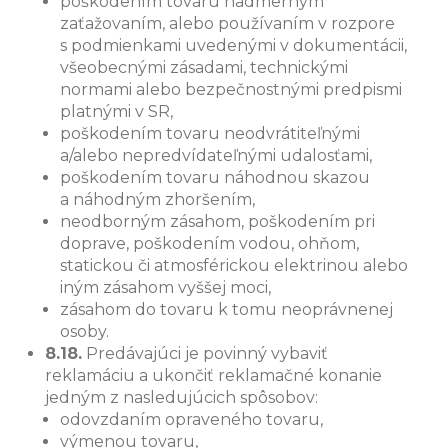
poškodením tovaru nadmerným
zaťažovaním, alebo používaním v rozpore
s podmienkami uvedenými v dokumentácii,
všeobecnými zásadami, technickými
normami alebo bezpečnostnými predpismi
platnými v SR,
poškodením tovaru neodvrátiteľnými
a/alebo nepredvídateľnými udalosťami,
poškodením tovaru náhodnou skazou
a náhodným zhoršením,
neodborným zásahom, poškodením pri
doprave, poškodením vodou, ohňom,
statickou či atmosférickou elektrinou alebo
iným zásahom vyššej moci,
zásahom do tovaru k tomu neoprávnenej
osoby.
8.18.
Predávajúci je povinný vybaviť
reklamáciu a ukončiť reklamačné konanie
jedným z nasledujúcich spôsobov:
odovzdaním opraveného tovaru,
výmenou tovaru,