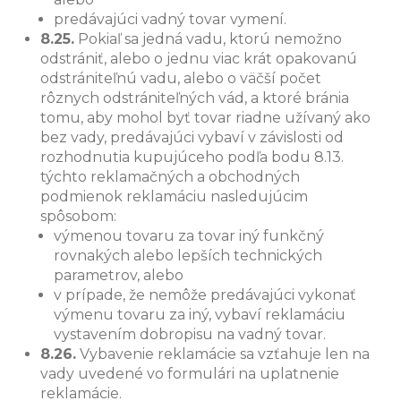
predávajúci vadný tovar vymení.
8.25.
Pokiaľ sa jedná vadu, ktorú nemožno
odstrániť, alebo o jednu viac krát opakovanú
odstrániteľnú vadu, alebo o väčší počet
rôznych odstrániteľných vád, a ktoré bránia
tomu, aby mohol byť tovar riadne užívaný ako
bez vady, predávajúci vybaví v závislosti od
rozhodnutia kupujúceho podľa bodu 8.13.
týchto reklamačných a obchodných
podmienok reklamáciu nasledujúcim
spôsobom:
výmenou tovaru za tovar iný funkčný
rovnakých alebo lepších technických
parametrov, alebo
v prípade, že nemôže predávajúci vykonať
výmenu tovaru za iný, vybaví reklamáciu
vystavením dobropisu na vadný tovar.
8.26.
Vybavenie reklamácie sa vzťahuje len na
vady uvedené vo formulári na uplatnenie
reklamácie.