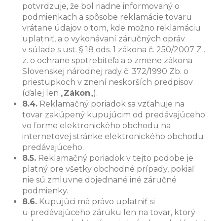
potvrdzuje, že bol riadne informovaný o
podmienkach a spôsobe reklamácie tovaru
vrátane údajov o tom, kde možno reklamáciu
uplatniť, a o vykonávaní záručných opráv
v súlade s ust. § 18 ods. 1 zákona č. 250/2007 Z .
z. o ochrane spotrebiteľa a o zmene zákona
Slovenskej národnej rady č. 372/1990 Zb. o
priestupkoch v znení neskorších predpisov
(ďalej len „
Zákon
„).
8.4.
Reklamačný poriadok sa vzťahuje na
tovar zakúpený kupujúcim od predávajúceho
vo forme elektronického obchodu na
internetovej stránke elektronického obchodu
predávajúceho.
8.5.
Reklamačný poriadok v tejto podobe je
platný pre všetky obchodné prípady, pokiaľ
nie sú zmluvne dojednané iné záručné
podmienky.
8.6.
Kupujúci má právo uplatniť si
u predávajúceho záruku len na tovar, ktorý