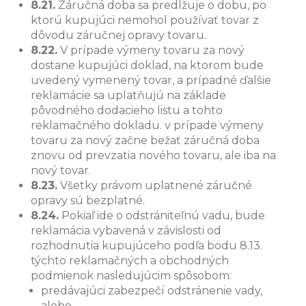
8.21.
Záručná doba sa predlžuje o dobu, po
ktorú kupujúci nemohol používať tovar z
dôvodu záručnej opravy tovaru.
8.22.
V prípade výmeny tovaru za nový
dostane kupujúci doklad, na ktorom bude
uvedený vymenený tovar, a prípadné ďalšie
reklamácie sa uplatňujú na základe
pôvodného dodacieho listu a tohto
reklamačného dokladu. v prípade výmeny
tovaru za nový začne bežať záručná doba
znovu od prevzatia nového tovaru, ale iba na
nový tovar.
8.23.
Všetky právom uplatnené záručné
opravy sú bezplatné.
8.24.
Pokiaľ ide o odstrániteľnú vadu, bude
reklamácia vybavená v závislosti od
rozhodnutia kupujúceho podľa bodu 8.13.
týchto reklamačných a obchodných
podmienok nasledujúcim spôsobom:
predávajúci zabezpečí odstránenie vady,
alebo