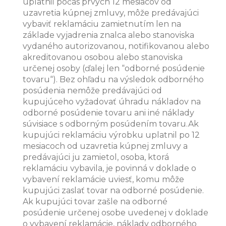
uplatnil počas prvých 12 mesiacov od
uzavretia kúpnej zmluvy, môže predávajúci
vybaviť reklamáciu zamietnutím len na
základe vyjadrenia znalca alebo stanoviska
vydaného autorizovanou, notifikovanou alebo
akreditovanou osobou alebo stanoviska
určenej osoby (ďalej len “odborné posúdenie
tovaru“). Bez ohľadu na výsledok odborného
posúdenia nemôže predávajúci od
kupujúceho vyžadovať úhradu nákladov na
odborné posúdenie tovaru ani iné náklady
súvisiace s odborným posúdením tovaru.Ak
kupujúci reklamáciu výrobku uplatnil po 12
mesiacoch od uzavretia kúpnej zmluvy a
predávajúci ju zamietol, osoba, ktorá
reklamáciu vybavila, je povinná v doklade o
vybavení reklamácie uviesť, komu môže
kupujúci zaslať tovar na odborné posúdenie.
Ak kupujúci tovar zašle na odborné
posúdenie určenej osobe uvedenej v doklade
o vybavení reklamácie, náklady odborného