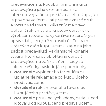
predávajúcemu. Podobu formulára určí
predávajúci a jeho vzor umiestni na
internetovej stránke predávajúceho. Kupujúci
je povinný vo formulári presne označiť druh
a rozsah vád tovaru. Zákazník má právo
uplatniť reklamáciu aj u osoby oprávnenej
výrobcom tovaru na vykonávanie záručných
opráv (ďalej len „určená osoba“). Zoznam
určených osôb kupujúcemu zašle na jeho
žiadosť predávajúci. Reklamačné konanie
tovaru, ktorý sa dá objektívne doručiť
predávajúcemu začína dňom, kedy sú
splnené všetky nasledujúce podmienky:
doručenie
vyplneného formulára na
uplatnenie reklamácie od kupujúceho
predávajúcemu,
doručenie
reklamovaného tovaru od
kupujúceho predávajúcemu,
doručenie
prístupových kódov, hesiel a pod.
k tovaru od kupujúceho predávajúcemu.