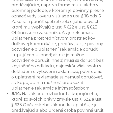
predávajúcim, napr. vo forme mailu alebo v
písomnej podobe, v ktorom je povinný presne
označiť vady tovaru v súlade s ust. § 18 ods. 5
Zákona a poučiť spotrebiteľa o jeho právach,
ktoré mu vyplývajú z ust. § 622 a ust. § 623
Občianskeho zákonníka. Ak je reklamácia
uplatnená prostredníctvom prostriedkov
diaľkovej komunikácie, predávajúci je povinný
potvrdenie o uplatnení reklamácie doručiť
kupujúcemu ihneď; ak nie je možné
potvrdenie doručiť ihneď, musí sa doručiť bez
zbytočného odkladu, najneskôr však spolu s
dokladom o vybavení reklamácie; potvrdenie
o uplatnení reklamácie sa nemusí doručovať,
ak kupujúci má možnosť preukázať
uplatnenie reklamácie iným spôsobom.
8.14.
Na základe rozhodnutia kupujúceho,
ktoré zo svojich práv v zmysle ust. § 622 a ust.
§ 623 Občianskeho zákonníka uplatňuje je
predávajúci alebo určená osoba povinná určiť