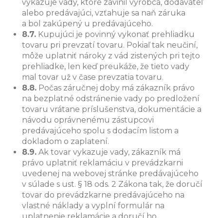
vykazuje vady, ktoré zavinil výrobca, dodávateľ
alebo predávajúci, vzťahuje sa naň záruka
a bol zakúpený u predávajúceho.
8.7.
Kupujúci je povinný vykonať prehliadku
tovaru pri prevzatí tovaru. Pokiaľ tak neučiní,
môže uplatniť nároky z vád zistených pri tejto
prehliadke, len keď preukáže, že tieto vady
mal tovar už v čase prevzatia tovaru.
8.8.
Počas záručnej doby má zákazník právo
na bezplatné odstránenie vady po predložení
tovaru vrátane príslušenstva, dokumentácie a
návodu oprávnenému zástupcovi
predávajúceho spolu s dodacím listom a
dokladom o zaplatení.
8.9.
Ak tovar vykazuje vady, zákazník má
právo uplatniť reklamáciu v prevádzkarni
uvedenej na webovej stránke predávajúceho
v súlade s ust. § 18 ods. 2 Zákona tak, že doručí
tovar do prevádzkarne predávajúceho na
vlastné náklady a vyplní formulár na
uplatnenie reklamácie a doručí ho