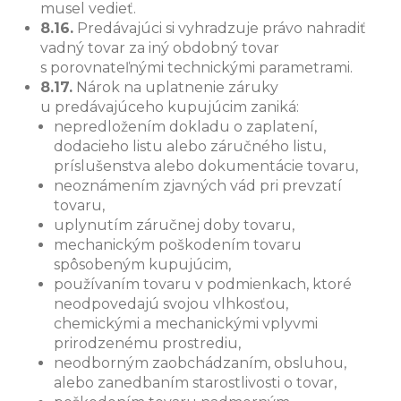
musel vedieť.
8.16.
Predávajúci si vyhradzuje právo nahradiť
vadný tovar za iný obdobný tovar
s porovnateľnými technickými parametrami.
8.17.
Nárok na uplatnenie záruky
u predávajúceho kupujúcim zaniká:
nepredložením dokladu o zaplatení,
dodacieho listu alebo záručného listu,
príslušenstva alebo dokumentácie tovaru,
neoznámením zjavných vád pri prevzatí
tovaru,
uplynutím záručnej doby tovaru,
mechanickým poškodením tovaru
spôsobeným kupujúcim,
používaním tovaru v podmienkach, ktoré
neodpovedajú svojou vlhkosťou,
chemickými a mechanickými vplyvmi
prirodzenému prostrediu,
neodborným zaobchádzaním, obsluhou,
alebo zanedbaním starostlivosti o tovar,