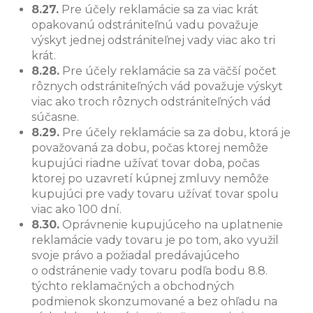
8.27.
Pre účely reklamácie sa za viac krát
opakovanú odstrániteľnú vadu považuje
výskyt jednej odstrániteľnej vady viac ako tri
krát.
8.28.
Pre účely reklamácie sa za väčší počet
rôznych odstrániteľných vád považuje výskyt
viac ako troch rôznych odstrániteľných vád
súčasne.
8.29.
Pre účely reklamácie sa za dobu, ktorá je
považovaná za dobu, počas ktorej nemôže
kupujúci riadne užívať tovar doba, počas
ktorej po uzavretí kúpnej zmluvy nemôže
kupujúci pre vady tovaru užívať tovar spolu
viac ako 100 dní.
8.30.
Oprávnenie kupujúceho na uplatnenie
reklamácie vady tovaru je po tom, ako využil
svoje právo a požiadal predávajúceho
o odstránenie vady tovaru podľa bodu 8.8.
týchto reklamačných a obchodných
podmienok skonzumované a bez ohľadu na