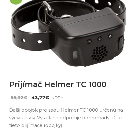
Prijímač Helmer TC 1000
Pôvodná
Aktuálna
55,32
€
43,77
€
s DPH
cena
cena
Ďalší obojok pre sadu Helmer TC 1000 určenú na
bola:
je:
výcvik psov. Vysielač podporuje dohromady až tri
55,32€.
43,77€.
tieto prijímače (obojky).