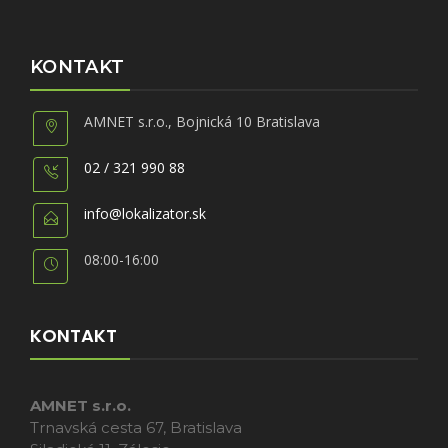
8
4
3
€
€
.
KONTAKT
.
AMNET s.r.o., Bojnická 10 Bratislava
02 / 321 990 88
info@lokalizator.sk
08:00-16:00
KONTAKT
AMNET s.r.o.
Trnavská cesta 67, Bratislava