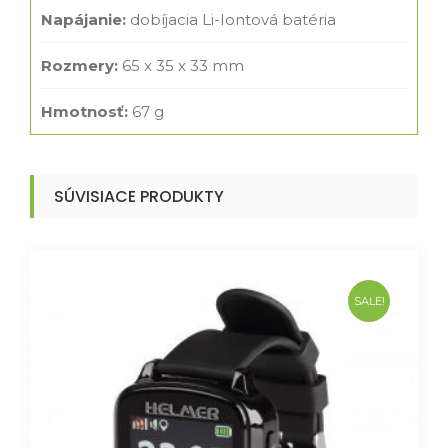
Napájanie:
dobíjacia Li-Iontová batéria
Rozmery:
65 x 35 x 33 mm
Hmotnosť:
67 g
SÚVISIACE PRODUKTY
SALE!