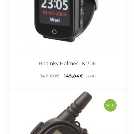
Hodinky Helmer LK 706
Pôvodná
Aktuálna
149,89
€
145,84
€
s DPH
cena
cena
bola:
je:
149,89€.
145,84€.
SALE!