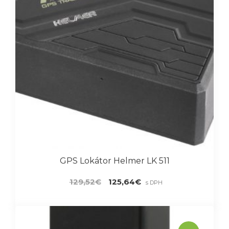
GPS Lokátor Helmer LK 511
Pôvodná
Aktuálna
129,52
€
125,64
€
s DPH
cena
cena
bola:
je:
129,52€.
125,64€.