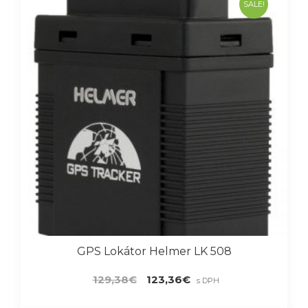
SALE!
GPS Lokátor Helmer LK 508
Pôvodná
Aktuálna
129,38
€
123,36
€
s DPH
cena
cena
bola:
je: