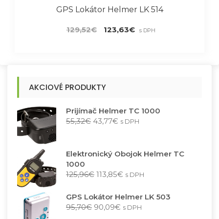
GPS Lokátor Helmer LK 514
Pôvodná
Aktuálna
129,52
€
123,63
€
s DPH
cena
cena
bola:
je:
129,52€.
123,63€.
AKCIOVÉ PRODUKTY
Prijímač Helmer TC 1000
P
A
55,32
€
43,77
€
s DPH
ô
k
v
t
o
u
Elektronický Obojok Helmer TC
d
á
1000
n
l
P
A
125,96
€
113,85
€
s DPH
á
n
ô
k
c
a
v
t
GPS Lokátor Helmer LK 503
e
c
o
u
P
A
95,70
€
90,09
€
s DPH
n
e
d
á
ô
k