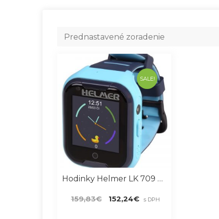
SALE!
Hodinky Helmer LK 709 Modré
Pôvodná
Aktuálna
159,83
€
152,24
€
s DPH
cena
cena
bola:
je: