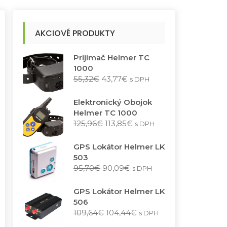
AKCIOVÉ PRODUKTY
Prijímač Helmer TC
1000
P
A
55,32
€
43,77
€
s DPH
ô
k
v
t
Elektronický Obojok
o
u
Helmer TC 1000
d
á
P
A
125,96
€
113,85
€
s DPH
n
l
ô
k
á
n
v
t
GPS Lokátor Helmer LK
c
a
o
u
503
e
c
d
á
P
A
95,70
€
90,09
€
s DPH
n
e
n
l
ô
k
a
n
á
n
v
t
GPS Lokátor Helmer LK
b
a
c
a
o
u
506
o
j
e
c
d
á
P
A
109,64
€
104,44
€
s DPH
l
e
n
e
n
l
ô
k