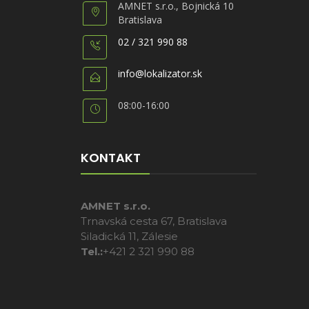
AMNET s.r.o., Bojnická 10
Bratislava
02 / 321 990 88
info@lokalizator.sk
08:00-16:00
KONTAKT
AMNET s.r.o.
Trnavská cesta 67, Bratislava
Siladická 11, Zálesie
Tel.:
+421 2 321 990 88